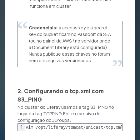
funciona em cluster.
Credenciais:
a access key e a secret
key do bucket ficam no Passbolt da SEA
(ou no painel da AWS / no servidor onde
a Document Library está configurada).
Nunca publique essas chaves no fórum
nem em arquivos versionados.
2. Configurando o tcp.xml com
S3_PING
No cluster do Liferay usamos a tag S3_PING no
lugar da tag TCPPING. Edite o arquivo de
configuração do JGroups:
1
vim /opt/liferay/tomcat/unicast/tcp.xml