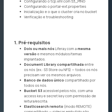
Configurando o tcp.xml com S3_PING
Configurando o portal-ext.properties
Inicialização e o que o cluster cria no bucket
Verificação e troubleshooting
1. Pré-requisitos
Dois ou mais nós
Liferay com a
mesma
versão
e mesmos módulos/temas
implantados.
Document Library compartilhada
entre
os nós (ex.: S3 Store ou NFS) — todos os nós
precisam ver os mesmos arquivos.
Banco de dados único
compartilhado por
todos os nós.
Bucket S3
acessível pelos nós, com uma
access key e secret key com permissão de
leitura/escrita.
Elasticsearch remoto
(modo REMOTE)
compartilhado — sidecar embutido não