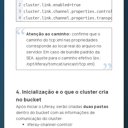
2
cluster.link.enabled=true
3
cluster.link.channel.properties.control=/opt/
4
cluster.link.channel.properties.transport.0=/
Atenção ao caminho:
confirme que o
caminho do tcp.xml nas propriedades
corresponde ao local real do arquivo no
servidor. Em caso de bundle padrão da
SEA, ajuste para o caminho efetivo (ex.:
/opt/liferay/tomcat/unicast/tcp.xml).
4. Inicialização e o que o cluster cria
no bucket
Após iniciar o Liferay, serão criadas
duas pastas
dentro do bucket com as informações de
comunicação do cluster:
liferay-channel-control/