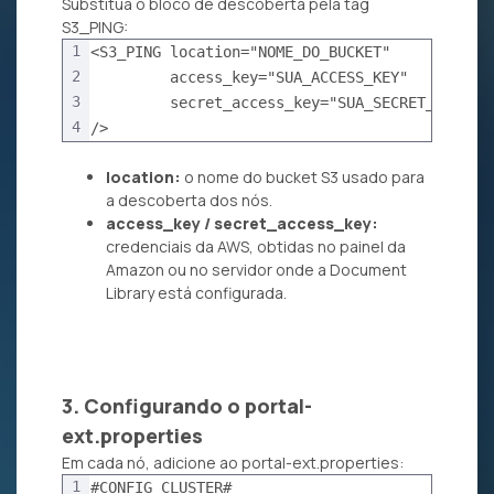
Substitua o bloco de descoberta pela tag
S3_PING:
1
<S3_PING location="NOME_DO_BUCKET"
2
         access_key="SUA_ACCESS_KEY"
3
         secret_access_key="SUA_SECRET_KEY"
4
/>
location:
o nome do bucket S3 usado para
a descoberta dos nós.
access_key / secret_access_key:
credenciais da AWS, obtidas no painel da
Amazon ou no servidor onde a Document
Library está configurada.
3. Configurando o portal-
ext.properties
Em cada nó, adicione ao portal-ext.properties:
1
#CONFIG CLUSTER#