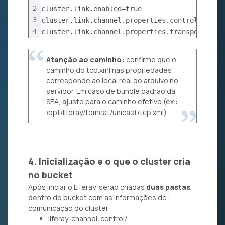
2
cluster.link.enabled=true
3
cluster.link.channel.properties.control=/opt/
4
cluster.link.channel.properties.transport.0=/
Atenção ao caminho:
confirme que o
caminho do tcp.xml nas propriedades
corresponde ao local real do arquivo no
servidor. Em caso de bundle padrão da
SEA, ajuste para o caminho efetivo (ex.:
/opt/liferay/tomcat/unicast/tcp.xml).
4. Inicialização e o que o cluster cria
no bucket
Após iniciar o Liferay, serão criadas
duas pastas
dentro do bucket com as informações de
comunicação do cluster:
liferay-channel-control/