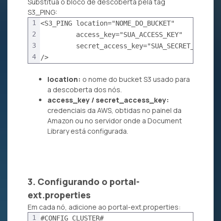
Substitua o bloco de descoberta pela tag
S3_PING:
1
<S3_PING location="NOME_DO_BUCKET"
2
         access_key="SUA_ACCESS_KEY"
3
         secret_access_key="SUA_SECRET_KEY"
4
/>
location:
o nome do bucket S3 usado para
a descoberta dos nós.
access_key / secret_access_key:
credenciais da AWS, obtidas no painel da
Amazon ou no servidor onde a Document
Library está configurada.
3. Configurando o portal-
ext.properties
Em cada nó, adicione ao portal-ext.properties:
1
#CONFIG CLUSTER#