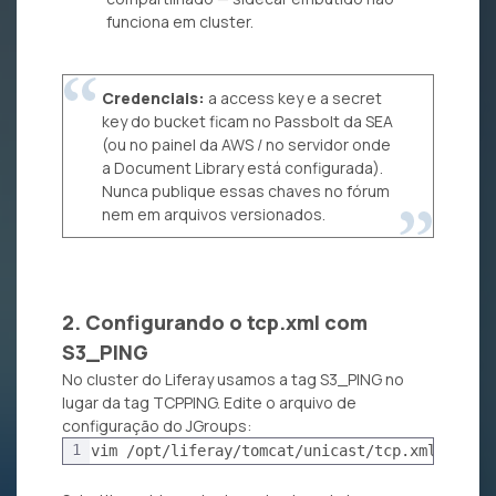
funciona em cluster.
Credenciais:
a access key e a secret
key do bucket ficam no Passbolt da SEA
(ou no painel da AWS / no servidor onde
a Document Library está configurada).
Nunca publique essas chaves no fórum
nem em arquivos versionados.
2. Configurando o tcp.xml com
S3_PING
No cluster do Liferay usamos a tag S3_PING no
lugar da tag TCPPING. Edite o arquivo de
configuração do JGroups:
1
vim /opt/liferay/tomcat/unicast/tcp.xml