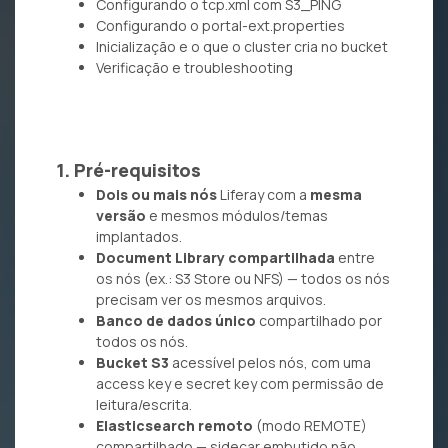
Configurando o tcp.xml com S3_PING
Configurando o portal-ext.properties
Inicialização e o que o cluster cria no bucket
Verificação e troubleshooting
1. Pré-requisitos
Dois ou mais nós
Liferay com a
mesma
versão
e mesmos módulos/temas
implantados.
Document Library compartilhada
entre
os nós (ex.: S3 Store ou NFS) — todos os nós
precisam ver os mesmos arquivos.
Banco de dados único
compartilhado por
todos os nós.
Bucket S3
acessível pelos nós, com uma
access key e secret key com permissão de
leitura/escrita.
Elasticsearch remoto
(modo REMOTE)
compartilhado — sidecar embutido não