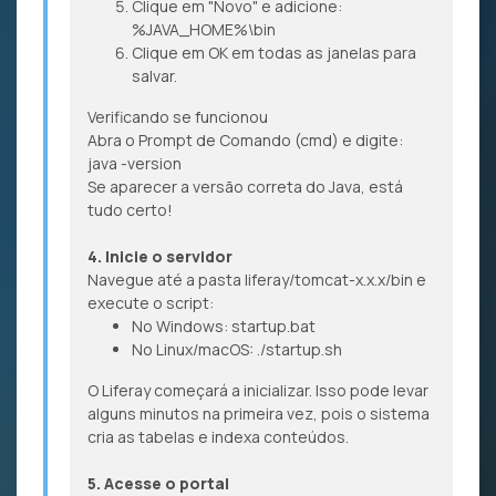
Clique em "Novo" e adicione:
%JAVA_HOME%\bin
Clique em OK em todas as janelas para
salvar.
Verificando se funcionou
Abra o Prompt de Comando (cmd) e digite:
java -version
Se aparecer a versão correta do Java, está
tudo certo!
4. Inicie o servidor
Navegue até a pasta liferay/tomcat-x.x.x/bin e
execute o script:
No Windows: startup.bat
No Linux/macOS: ./startup.sh
O Liferay começará a inicializar. Isso pode levar
alguns minutos na primeira vez, pois o sistema
cria as tabelas e indexa conteúdos.
5. Acesse o portal