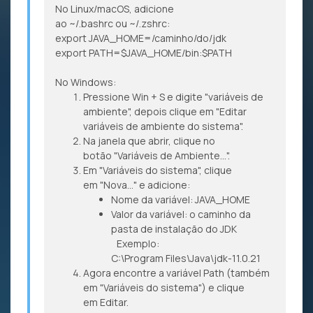
No Linux/macOS, adicione
ao ~/.bashrc ou ~/.zshrc:
export JAVA_HOME=/caminho/do/jdk
export PATH=$JAVA_HOME/bin:$PATH
No Windows:
Pressione Win + S e digite "variáveis de
ambiente", depois clique em "Editar
variáveis de ambiente do sistema".
Na janela que abrir, clique no
botão "Variáveis de Ambiente...".
Em "Variáveis do sistema", clique
em "Nova..." e adicione:
Nome da variável: JAVA_HOME
Valor da variável: o caminho da
pasta de instalação do JDK
Exemplo:
C:\Program Files\Java\jdk-11.0.21
Agora encontre a variável Path (também
em "Variáveis do sistema") e clique
em Editar.