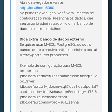
Abra o navegador e vá até:
http://localhost:8080
Na primeira execução, você verá uma tela de
configuração inicial. Preencha os dados, crie
seu usuário administrador, idioma, banco de
dados e outros detalhes.
Dica Extra: banco de dados externo
Se quiser usar MySQL, PostgreSQL ou outro
banco, edite o arquivo antes de iniciar o portal.
/liferay/portal-ext.properties
Exemplo de configuração para MySQL:
properties
jdbc.default.driverClassName=com.mysql.cj.jd
bc.Driver
jdbc.default.url=jdbc:mysql://localhost/lportal?
useUnicode=true&characterEncoding=UTF-8
jdbc.default.username=root
jdbc.default.password=sua_senha